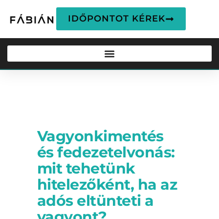
IDŐPONTOT KÉREK
BLOG
Vagyonkimentés
és fedezetelvonás:
mit tehetünk
hitelezőként, ha az
adós eltünteti a
vagyont?