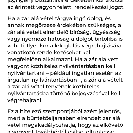
jogi igény biztosítása érdekében korlátozza
az érintett vagyon feletti rendelkezési jogot.
Ha a zár alá vétel tárgya ingó dolog, és
annak megőrzése érdekében szükséges, a
zár alá vételt elrendelő bíróság, ügyészség
vagy nyomozó hatóság a dolgot birtokba is
veheti. Ilyenkor a lefoglalás végrehajtására
vonatkozó rendelkezéseket kell
megfelelően alkalmazni. Ha a zár alá vett
vagyont közhiteles nyilvántartásban kell
nyilvántartani – például ingatlan esetén az
ingatlan-nyilvántartásban –, a zár alá vételt
a zár alá vétel tényének közhiteles
nyilvántartásba történő bejegyzésével kell
végrehajtani.
Ez a hitelező szempontjából azért jelentős,
mert a büntetőeljárásban elrendelt zár alá
vétel megakadályozhatja, hogy az elkövető
a vagyont továbbértékesítse, eltüntesse