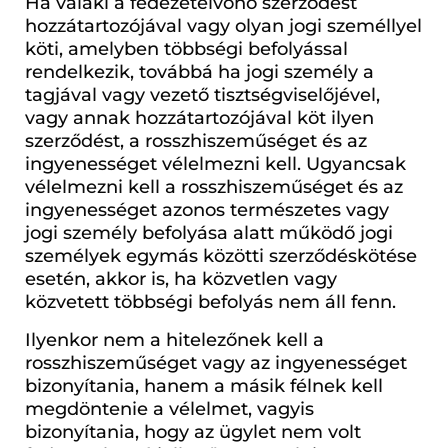
Ha valaki a fedezetelvonó szerződést
hozzátartozójával vagy olyan jogi személlyel
köti, amelyben többségi befolyással
rendelkezik, továbbá ha jogi személy a
tagjával vagy vezető tisztségviselőjével,
vagy annak hozzátartozójával köt ilyen
szerződést, a rosszhiszeműséget és az
ingyenességet vélelmezni kell. Ugyancsak
vélelmezni kell a rosszhiszeműséget és az
ingyenességet azonos természetes vagy
jogi személy befolyása alatt működő jogi
személyek egymás közötti szerződéskötése
esetén, akkor is, ha közvetlen vagy
közvetett többségi befolyás nem áll fenn.
Ilyenkor nem a hitelezőnek kell a
rosszhiszeműséget vagy az ingyenességet
bizonyítania, hanem a másik félnek kell
megdöntenie a vélelmet, vagyis
bizonyítania, hogy az ügylet nem volt