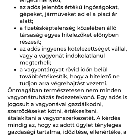
engedményezi;
az adós jelentős értékű ingóságokat,
gépeket, járműveket ad el a piaci ár
alatt;
a fizetésképtelenség közelében álló
társaság egyes hitelezőket előnyben
részesít;
az adós ingyenes kötelezettséget vállal,
vagy a vagyonát indokolatlanul
megterheli;
a vagyontárgyat rövid időn belül
továbbértékesítik, hogy a hitelező ne
tudjon arra végrehajtást vezetni.
Önmagában természetesen nem minden
vagyonátruházás fedezetelvonó. Egy adós is
jogosult a vagyonával gazdálkodni,
szerződéseket kötni, értékesíteni,
átalakítani a vagyonszerkezetét. A kérdés
mindig az, hogy az adott ügylet tényleges
gazdasági tartalma, időzítése, ellenértéke, a