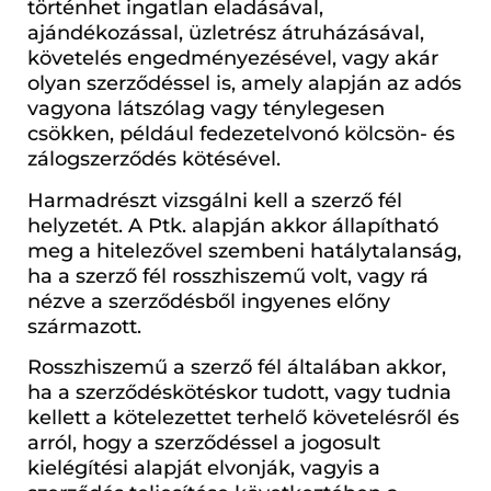
történhet ingatlan eladásával,
ajándékozással, üzletrész átruházásával,
követelés engedményezésével, vagy akár
olyan szerződéssel is, amely alapján az adós
vagyona látszólag vagy ténylegesen
csökken, például fedezetelvonó kölcsön- és
zálogszerződés kötésével.
Harmadrészt vizsgálni kell a szerző fél
helyzetét. A Ptk. alapján akkor állapítható
meg a hitelezővel szembeni hatálytalanság,
ha a szerző fél rosszhiszemű volt, vagy rá
nézve a szerződésből ingyenes előny
származott.
Rosszhiszemű a szerző fél általában akkor,
ha a szerződéskötéskor tudott, vagy tudnia
kellett a kötelezettet terhelő követelésről és
arról, hogy a szerződéssel a jogosult
kielégítési alapját elvonják, vagyis a