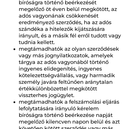
bíróságra történő beérkezését
megelőző öt éven belül megkötött, az
adós vagyonának csökkenését
eredményező szerződés, ha az adós
szándéka a hitelezők kijátszására
irányult, és a másik fél erről tudott vagy
tudnia kellett.
megtámadhatók az olyan szerződések
vagy más jognyilatkozatok, amelyek
tárgya az adós vagyonából történő
ingyenes elidegenítés, ingyenes
kötelezettségvállalás, vagy harmadik
személy javára feltűnően aránytalan
értékkülönbözettel megkötött
visszterhes jogügylet.
megtámadhatók a felszámolási eljárás
lefolytatására irányuló kérelem
bíróságra történő beérkezése napját
megelőző kilencven napon belül és azt
követően kötött szerződés vagy más