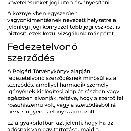
követelésünket jogi úton érvényesíteni.
A köznyelvben egyszerűen
vagyonkimentésnek nevezett helyzetre a
jelenlegi jogi környezet több jogi eszközt is
biztosít, ezek közül vizsgálunk már párat.
Fedezetelvonó
szerződés
A Polgári Törvénykönyv alapján
fedezetelvonó szerződésnek minősül az a
szerződés, amellyel harmadik személy
igényének kielégítési alapját részben vagy
egészben elvonják, feltéve, hogy a szerző fél
rosszhiszemű volt, vagy a szerződésből rá
nézve ingyenes előny származott.
Ez a gyakorlatban azt jelenti, hogy ha az
adósnak van egy tartozása, majd a