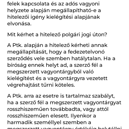
felek kapcsolata és az adós vagyoni
helyzete alapján megállapítható-e a
hitelezői igény kielégítési alapjának
elvonása.
Mit kérhet a hitelező polgári jogi úton?
A Ptk. alapján a hitelező kérheti annak
megállapítását, hogy a fedezetelvonó
szerződés vele szemben hatálytalan. Ha a
bíróság ennek helyt ad, a szerző fél a
megszerzett vagyontárgyból való
kielégítést és a vagyontárgyra vezetett
végrehajtást tűrni köteles.
A Ptk. arra az esetre is tartalmaz szabályt,
ha a szerző fél a megszerzett vagyontárgyat
rosszhiszeműen továbbadta, vagy attól
rosszhiszeműen elesett. Ilyenkor a
harmadik személlyel szemben a
megszerzett vagyontárgy értékéig helytállni