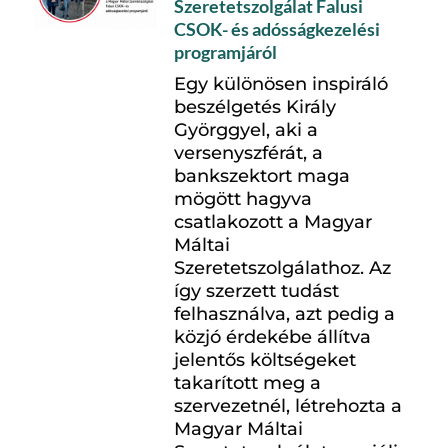
Szeretetszolgálat Falusi
CSOK- és adósságkezelési
programjáról
Egy különösen inspiráló
beszélgetés Király
Györggyel, aki a
versenyszférát, a
bankszektort maga
mögött hagyva
csatlakozott a Magyar
Máltai
Szeretetszolgálathoz. Az
így szerzett tudást
felhasználva, azt pedig a
közjó érdekébe állítva
jelentős költségeket
takarított meg a
szervezetnél, létrehozta a
Magyar Máltai