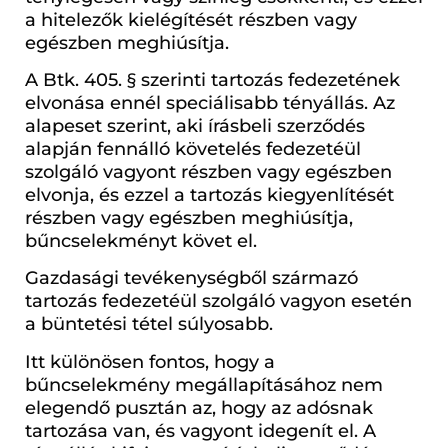
a hitelezők kielégítését részben vagy
egészben meghiúsítja.
A Btk. 405. § szerinti tartozás fedezetének
elvonása ennél speciálisabb tényállás. Az
alapeset szerint, aki írásbeli szerződés
alapján fennálló követelés fedezetéül
szolgáló vagyont részben vagy egészben
elvonja, és ezzel a tartozás kiegyenlítését
részben vagy egészben meghiúsítja,
bűncselekményt követ el.
Gazdasági tevékenységből származó
tartozás fedezetéül szolgáló vagyon esetén
a büntetési tétel súlyosabb.
Itt különösen fontos, hogy a
bűncselekmény megállapításához nem
elegendő pusztán az, hogy az adósnak
tartozása van, és vagyont idegenít el. A