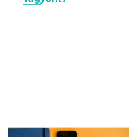
Mit tehetünk, ha az adósunk
eltünteti a vagyonát, ezért nincs
mit behajtani, a végrehajtás
pedig eredménytelen marad?
Vagyonkimentés és
fedezetelvonás esetére
mutatunk pár jogi eszközt!
Bemutatjuk, hogy ilyen esetben
sem kell lemondanunk a
követelés érvényesítéséről!