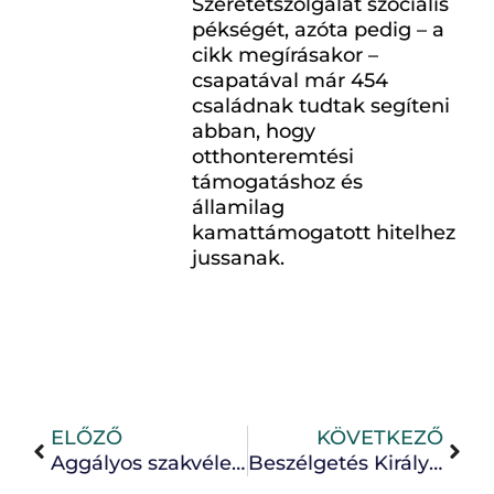
Szeretetszolgálat szociális
pékségét, azóta pedig – a
cikk megírásakor –
csapatával már 454
családnak tudtak segíteni
abban, hogy
otthonteremtési
támogatáshoz és
államilag
kamattámogatott hitelhez
jussanak.
ELŐZŐ
KÖVETKEZŐ
Aggályos szakvélemény a polgári perben – mit tehetünk a hibás, hiányos, aggályos szakvélemény ellen?
Beszélgetés Király Györggyel a Magyar Máltai Szeretetszolgálat Falusi CSOK- és adósságkezelési programjáról