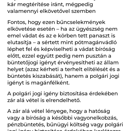
kár megtérítése iránt, mégpedig
valamennyi elkövetővel szemben
Fontos, hogy ezen bűncselekmények
elkövetése esetén – ha az ügyészség nem
emel vádat és az e körben tett panaszt is
elutasítja – a sértett mint pótmagánvádló
léphet fel és képviselheti a vádat bíróság
előtt, ezzel együtt pedig nem pusztán a
büntetőjogi igényt érvényesítheti az állam
helyet (azaz kérheti a terhelt elítélését és a
büntetés kiszabását), hanem a polgári jogi
igényt is magánfélként.
A polgári jogi igény biztosítása érdekében
zár alá vétel is elrendelhető.
A zár alá vétel lényege, hogy a hatóság
vagy a bíróság a későbbi vagyonelkobzás,
pénzbüntetés, bűnügyi költség vagy polgári