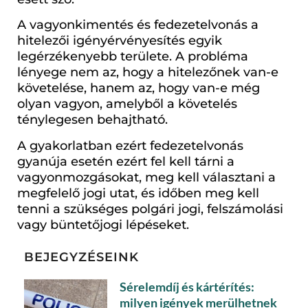
A vagyonkimentés és fedezetelvonás a
hitelezői igényérvényesítés egyik
legérzékenyebb területe. A probléma
lényege nem az, hogy a hitelezőnek van-e
követelése, hanem az, hogy van-e még
olyan vagyon, amelyből a követelés
ténylegesen behajtható.
A gyakorlatban ezért fedezetelvonás
gyanúja esetén ezért fel kell tárni a
vagyonmozgásokat, meg kell választani a
megfelelő jogi utat, és időben meg kell
tenni a szükséges polgári jogi, felszámolási
vagy büntetőjogi lépéseket.
BEJEGYZÉSEINK
Sérelemdíj és kártérítés:
milyen igények merülhetnek