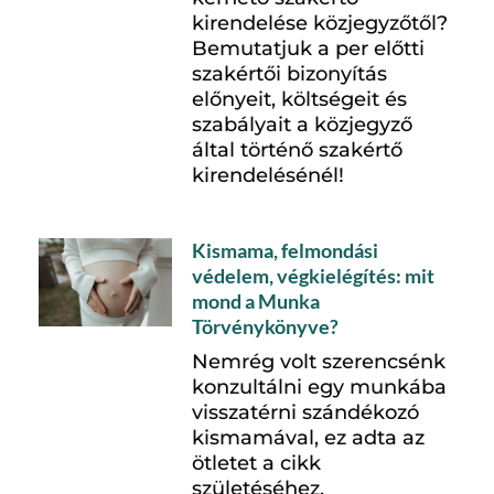
kirendelése közjegyzőtől?
Bemutatjuk a per előtti
szakértői bizonyítás
előnyeit, költségeit és
szabályait a közjegyző
által történő szakértő
kirendelésénél!
Kismama, felmondási
védelem, végkielégítés: mit
mond a Munka
Törvénykönyve?
Nemrég volt szerencsénk
konzultálni egy munkába
visszatérni szándékozó
kismamával, ez adta az
ötletet a cikk
születéséhez.