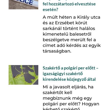
fel hozzátartozó elvesztése
esetén?
A múlt héten a Király utca
és az Erzsébet körút
sarkánál történt halálos
kimenetelű balesetről
beszélgetve merült fel a
címet adó kérdés az egyik
társaságban.
Szakértő a polgári per előtt –
igazságügyi szakértő
kirendelése közjegyző által
Mi a javasolt eljárás, ha
szakértőt kell
megbíznunk még egy
polgári per előtt? Hogyan
kérhető szakértő