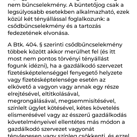
nem bűncselekmény. A büntetőjog csak a
legsúlyosabb esetekben alkalmazható, ezek
közül két tényállással foglalkozunk: a
csődbűncselekmény és a tartozás
fedezetének elvonása.
A Btk. 404. § szerinti csődbűncselekmény
többek között akkor merülhet fel (és itt
most nem pontos törvényi tényállást
fogunk idézni), ha a gazdálkodó szervezet
fizetésképtelenséggel fenyegető helyzete
vagy fizetésképtelensége esetén az
elkövető a vagyon vagy annak egy része
elrejtésével, eltitkolásával,
megrongálásával, megsemmisítésével,
színlelt ügylet kötésével, kétes követelés
elismerésével vagy az ésszerű gazdálkodás
követelményeivel ellentétes más módon a
gazdálkodó szervezet vagyonát
ténylegesen vagy színleg csökkenti, és ezzel