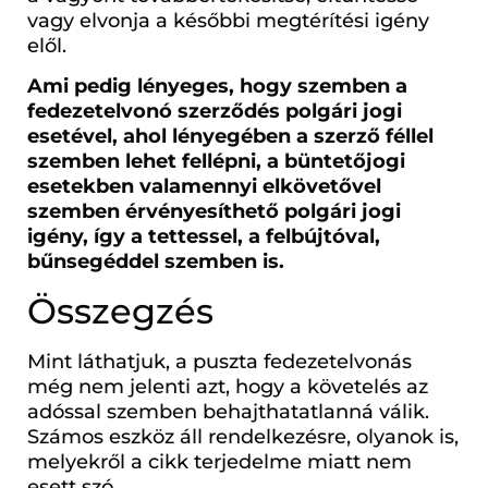
vagy elvonja a későbbi megtérítési igény
elől.
Ami pedig lényeges, hogy szemben a
fedezetelvonó szerződés polgári jogi
esetével, ahol lényegében a szerző féllel
szemben lehet fellépni, a büntetőjogi
esetekben valamennyi elkövetővel
szemben érvényesíthető polgári jogi
igény, így a tettessel, a felbújtóval,
bűnsegéddel szemben is.
Összegzés
Mint láthatjuk, a puszta fedezetelvonás
még nem jelenti azt, hogy a követelés az
adóssal szemben behajthatatlanná válik.
Számos eszköz áll rendelkezésre, olyanok is,
melyekről a cikk terjedelme miatt nem
esett szó.