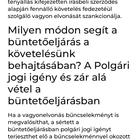
tényállás kifejezetten írásbeli szerződés
alapján fennálló követelés fedezetéül
szolgáló vagyon elvonását szankcionálja.
Milyen módon segít a
büntetőeljárás a
követelésünk
behajtásában? A Polgári
jogi igény és zár alá
vétel a
büntetőeljárásban
Ha a vagyonelvonás bűncselekményt is
megvalósíthat, a sértett a
büntetőeljárásban polgári jogi igényt
terjeszthet elő a bűncselekménnyel okozott