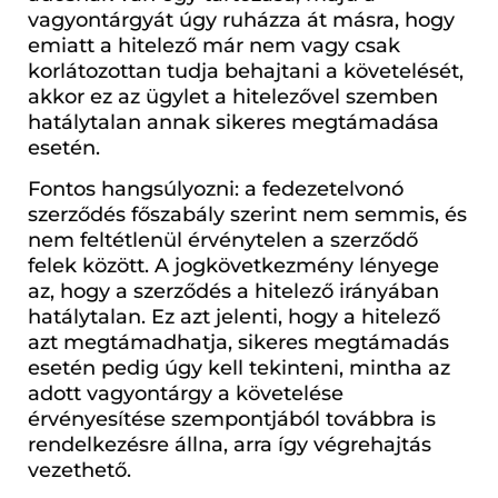
vagyontárgyát úgy ruházza át másra, hogy
emiatt a hitelező már nem vagy csak
korlátozottan tudja behajtani a követelését,
akkor ez az ügylet a hitelezővel szemben
hatálytalan annak sikeres megtámadása
esetén.
Fontos hangsúlyozni: a fedezetelvonó
szerződés főszabály szerint nem semmis, és
nem feltétlenül érvénytelen a szerződő
felek között. A jogkövetkezmény lényege
az, hogy a szerződés a hitelező irányában
hatálytalan. Ez azt jelenti, hogy a hitelező
azt megtámadhatja, sikeres megtámadás
esetén pedig úgy kell tekinteni, mintha az
adott vagyontárgy a követelése
érvényesítése szempontjából továbbra is
rendelkezésre állna, arra így végrehajtás
vezethető.