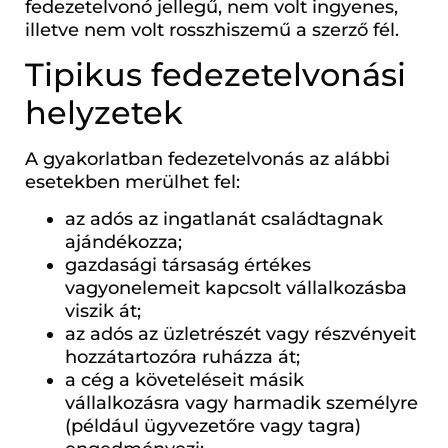
fedezetelvonó jellegű, nem volt ingyenes,
illetve nem volt rosszhiszemű a szerző fél.
Tipikus fedezetelvonási
helyzetek
A gyakorlatban fedezetelvonás az alábbi
esetekben merülhet fel:
az adós az ingatlanát családtagnak
ajándékozza;
gazdasági társaság értékes
vagyonelemeit kapcsolt vállalkozásba
viszik át;
az adós az üzletrészét vagy részvényeit
hozzátartozóra ruházza át;
a cég a követeléseit másik
vállalkozásra vagy harmadik személyre
(például ügyvezetőre vagy tagra)