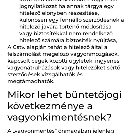
jognyilatkozat ha annak tárgya egy
hitelező előnyben részesítése,
különösen egy fennálló szerződésnek a
hitelező javára történő módosítása
vagy biztosítékkal nem rendelkező
hitelező számára biztosíték nyújtása,
A Cstv. alapján tehát a hitelező által a
felszámolást megelőző vagyonmozgások,
kapcsolt cégek közötti ügyletek, ingyenes
vagyonátruházások vagy hitelezőket sértő
szerződések vizsgálhatók és
megtámadhatók.
Mikor lehet büntetőjogi
következménye a
vagyonkimentésnek?
A „vagyonmentés” önmagában jelenleg