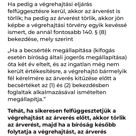
Ha pedig a végrehajtási eljárás
felfüggesztésre kerül, akkor az árverést is
törlik; ha pedig az árverést törlik, akkor jön
képbe a végrehajtási törvény egyik kevéssé
ismert, de annál fontosabb 140. § (8)
bekezdése, mely szerint
„Ha a becsérték megállapítása (kifogás
esetén bíróság általi jogerős megállapítása)
óta két év eltelt, és az ingatlan még nem
került értékesítésre, a végrehajtó bármelyik
fél kérelmére az árverés kitűzése előtt a
becsértéket az (1) és (2) bekezdésben
foglaltak alkalmazásával ismételten
megállapítja.”
Tehát, ha sikeresen felfüggesztetjük a
végrehajtást az árverés előtt, akkor törlik
az árverést, majd ha a bíróság később
folytatja a végrehajtást, az árverés