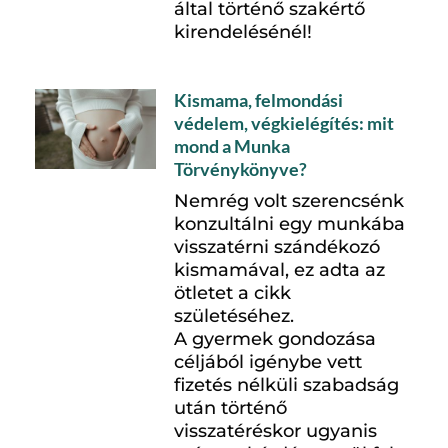
által történő szakértő
kirendelésénél!
Kismama, felmondási
védelem, végkielégítés: mit
mond a Munka
Törvénykönyve?
Nemrég volt szerencsénk
konzultálni egy munkába
visszatérni szándékozó
kismamával, ez adta az
ötletet a cikk
születéséhez.
A gyermek gondozása
céljából igénybe vett
fizetés nélküli szabadság
után történő
visszatéréskor ugyanis