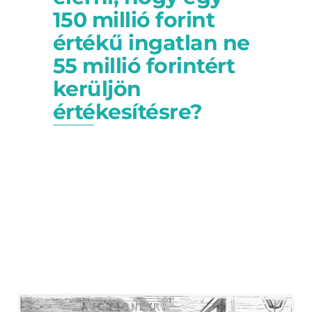
150 millió forint
értékű ingatlan ne
55 millió forintért
kerüljön
értékesítésre?
Végrehajtás felfüggesztésével
elértük, hogy egy 150 milliós
ingatlan ne 55 millióért keljen el.