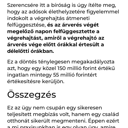
Szerencsére itt a bíróság is úgy ítélte meg,
hogy az adósok élethelyzetére figyelemmel
indokolt a végrehajtás átmeneti
felfüggesztése,
és az árverés végét
megelőző napon felfüggesztette a
végrehajtást, amiről a végrehajtó az
árverés vége előtt órákkal értesült a
délelőtti órákban.
Ez a döntés ténylegesen megakadályozta
azt, hogy egy közel 150 millió forint értékű
ingatlan mintegy 55 millió forintért
értékesítésre kerüljön.
Összegzés
Ez az ügy nem csupán egy sikeresen
teljesített megbízás volt, hanem egy család
otthonát sikerült megmenteni. Éppen ezért
a mi praxisunkban is egy olyan ügy, amire