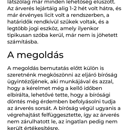
látszólag már minden lehetőség elúszott.
Az árverés lejártáig alig 1-2 hét volt hátra, és
már érvényes licit volt a rendszerben, a
határidők rendkívül szűkek voltak, és a
legtöbb jogi eszköz, amely ilyenkor
tipikusan szóba kerül, már nem is jöhetett
számításba.
A megoldás
A megoldás bemutatás előtt külön is
szeretnénk megköszönni az eljáró bíróság
ügyintézőjének, aki munkájával és azzal,
hogy a kérelmet még a kellő időben
elbírálta, lehetővé tette, hogy a bírósági
döntés még érdemben befolyásolni tudja
az árverés sorsát. A bíróság végül ugyanis a
végrehajtást felfüggesztette, így az árverés
nem zárulhatott le, az ingatlan pedig nem
került értékesítésre.