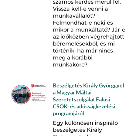
számos kérdés merül fel.
Vissza kell-e venni a
munkavállalót?
Felmondhat-e neki és
mikor a munkáltató? Jár-e
az időközben végrehajtott
béremelésekből, és mi
történik, ha már nincs
meg a korábbi
munkaköre?
Beszélgetés Király Györggyel
a Magyar Máltai
Szeretetszolgálat Falusi
CSOK- és adósságkezelési
programjáról
Egy különösen inspiráló
beszélgetés Király