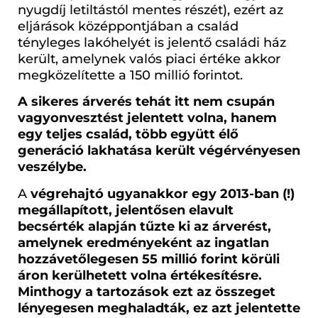
nyugdíj letiltástól mentes részét), ezért az
eljárások középpontjában a család
tényleges lakóhelyét is jelentő családi ház
került, amelynek valós piaci értéke akkor
megközelítette a 150 millió forintot.
A sikeres árverés tehát itt nem csupán
vagyonvesztést jelentett volna, hanem
egy teljes család, több együtt élő
generáció lakhatása került végérvényesen
veszélybe.
A
végrehajtó ugyanakkor egy 2013-ban (!)
megállapított, jelentősen elavult
becsérték alapján tűzte ki az árverést,
amelynek eredményeként az ingatlan
hozzávetőlegesen 55 millió forint körüli
áron kerülhetett volna értékesítésre.
Minthogy a tartozások ezt az összeget
lényegesen meghaladták, ez azt jelentette