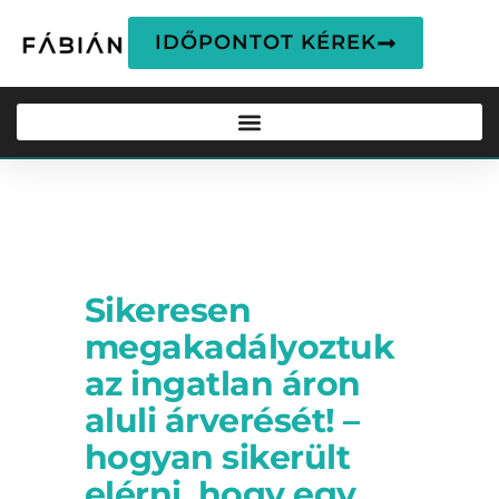
IDŐPONTOT KÉREK
BLOG
Sikeresen
megakadályoztuk
az ingatlan áron
aluli árverését! –
hogyan sikerült
elérni, hogy egy