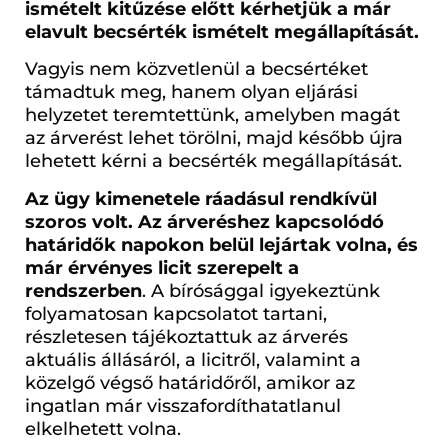
ismételt kitűzése előtt kérhetjük a már
elavult becsérték ismételt megállapítását.
Vagyis nem közvetlenül a becsértéket
támadtuk meg, hanem olyan eljárási
helyzetet teremtettünk, amelyben magát
az árverést lehet törölni, majd később újra
lehetett kérni a becsérték megállapítását.
Az ügy kimenetele ráadásul rendkívül
szoros volt. Az árveréshez kapcsolódó
határidők napokon belül lejártak volna, és
már érvényes licit szerepelt a
rendszerben
. A bírósággal igyekeztünk
folyamatosan kapcsolatot tartani,
részletesen tájékoztattuk az árverés
aktuális állásáról, a licitről, valamint a
közelgő végső határidőről, amikor az
ingatlan már visszafordíthatatlanul
elkelhetett volna.