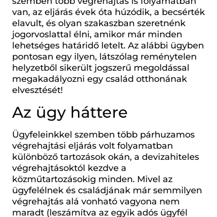
szemben több végrehajtás is folyamatban
van, az eljárás évek óta húzódik, a becsérték
elavult, és olyan szakaszban szeretnénk
jogorvoslattal élni, amikor már minden
lehetséges határidő letelt. Az alábbi ügyben
pontosan egy ilyen, látszólag reménytelen
helyzetből sikerült jogszerű megoldással
megakadályozni egy család otthonának
elvesztését!
Az ügy háttere
Ügyfeleinkkel szemben több párhuzamos
végrehajtási eljárás volt folyamatban
különböző tartozások okán, a devizahiteles
végrehajtásoktól kezdve a
közműtartozásokig minden. Mivel az
ügyfelélnek és családjának már semmilyen
végrehajtás alá vonható vagyona nem
maradt (leszámítva az egyik adós ügyfél