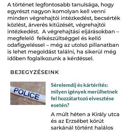
A történet legfontosabb tanulsága, hogy
egyrészt nagyon komolyan kell venni
minden végrehajtói intézkedést, becsérték
közlést, árverés kitűzését, végrehajtói
intézkedést. A végrehajtási eljárásokban –
megfelelő felkészültséggel és kellő
odafigyeléssel – még az utolsó pillanatban
is lehet megoldást találni, ha sikerül még
időben foglalkozunk a kérdéssel.
BEJEGYZÉSEINK
Sérelemdíj és kártérítés:
milyen igények merülhetnek
fel hozzátartozó elvesztése
esetén?
A múlt héten a Király utca
és az Erzsébet körút
sarkánál történt halálos