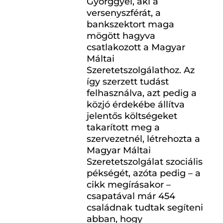
Györggyel, aki a
versenyszférát, a
bankszektort maga
mögött hagyva
csatlakozott a Magyar
Máltai
Szeretetszolgálathoz. Az
így szerzett tudást
felhasználva, azt pedig a
közjó érdekébe állítva
jelentős költségeket
takarított meg a
szervezetnél, létrehozta a
Magyar Máltai
Szeretetszolgálat szociális
pékségét, azóta pedig – a
cikk megírásakor –
csapatával már 454
családnak tudtak segíteni
abban, hogy