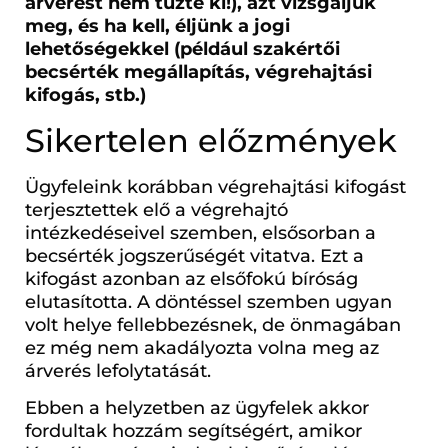
árverést nem tűzte ki!), azt vizsgáljuk
meg, és ha kell, éljünk a jogi
lehetőségekkel (például szakértői
becsérték megállapítás, végrehajtási
kifogás, stb.)
Sikertelen előzmények
Ügyfeleink korábban végrehajtási kifogást
terjesztettek elő a végrehajtó
intézkedéseivel szemben, elsősorban a
becsérték jogszerűségét vitatva. Ezt a
kifogást azonban az elsőfokú bíróság
elutasította. A döntéssel szemben ugyan
volt helye fellebbezésnek, de önmagában
ez még nem akadályozta volna meg az
árverés lefolytatását.
Ebben a helyzetben az ügyfelek akkor
fordultak hozzám segítségért, amikor