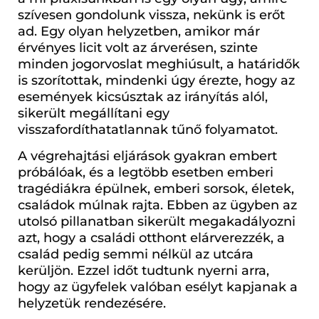
szívesen gondolunk vissza, nekünk is erőt
ad. Egy olyan helyzetben, amikor már
érvényes licit volt az árverésen, szinte
minden jogorvoslat meghiúsult, a határidők
is szorítottak, mindenki úgy érezte, hogy az
események kicsúsztak az irányítás alól,
sikerült megállítani egy
visszafordíthatatlannak tűnő folyamatot.
A végrehajtási eljárások gyakran embert
próbálóak, és a legtöbb esetben emberi
tragédiákra épülnek, emberi sorsok, életek,
családok múlnak rajta. Ebben az ügyben az
utolsó pillanatban sikerült megakadályozni
azt, hogy a családi otthont elárverezzék, a
család pedig semmi nélkül az utcára
kerüljön. Ezzel időt tudtunk nyerni arra,
hogy az ügyfelek valóban esélyt kapjanak a
helyzetük rendezésére.