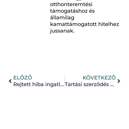
otthonteremtési
támogatáshoz és
államilag
kamattámogatott hitelhez
jussanak.
ELŐZŐ
KÖVETKEZŐ
Rejtett hiba ingatlanvásárlásnál – mit tehet a vevő jogi szempontból? Kérdések és válaszok
Tartási szerződés megszüntetése vagy életjáradékká módosítása