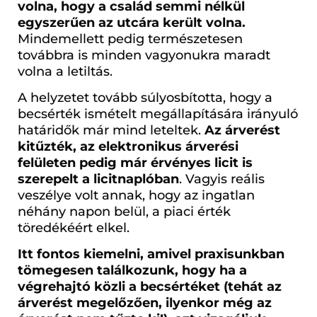
volna, hogy a család semmi nélkül
egyszerűen az utcára került volna.
Mindemellett pedig természetesen
továbbra is minden vagyonukra maradt
volna a letiltás.
A helyzetet tovább súlyosbította, hogy a
becsérték ismételt megállapítására irányuló
határidők már mind leteltek.
Az árverést
kitűzték, az elektronikus árverési
felületen pedig már érvényes licit is
szerepelt a licitnaplóban
. Vagyis reális
veszélye volt annak, hogy az ingatlan
néhány napon belül, a piaci érték
töredékéért elkel.
Itt fontos kiemelni, amivel praxisunkban
tömegesen találkozunk, hogy ha a
végrehajtó közli a becsértéket (tehát az
árverést megelőzően, ilyenkor még az