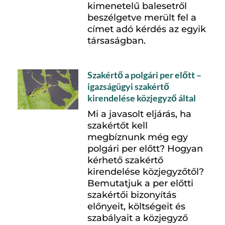
kimenetelű balesetről
beszélgetve merült fel a
címet adó kérdés az egyik
társaságban.
Szakértő a polgári per előtt –
igazságügyi szakértő
kirendelése közjegyző által
Mi a javasolt eljárás, ha
szakértőt kell
megbíznunk még egy
polgári per előtt? Hogyan
kérhető szakértő
kirendelése közjegyzőtől?
Bemutatjuk a per előtti
szakértői bizonyítás
előnyeit, költségeit és
szabályait a közjegyző