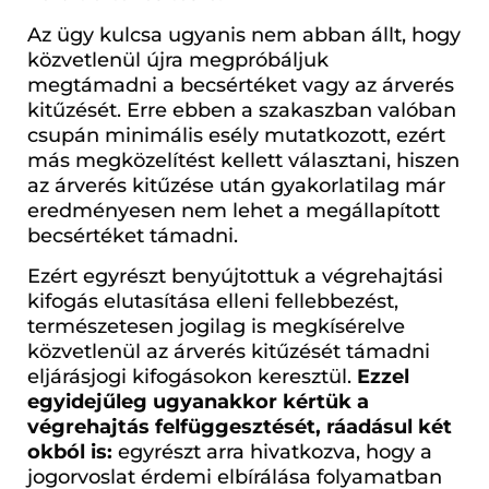
Az ügy kulcsa ugyanis nem abban állt, hogy
közvetlenül újra megpróbáljuk
megtámadni a becsértéket vagy az árverés
kitűzését. Erre ebben a szakaszban valóban
csupán minimális esély mutatkozott, ezért
más megközelítést kellett választani, hiszen
az árverés kitűzése után gyakorlatilag már
eredményesen nem lehet a megállapított
becsértéket támadni.
Ezért egyrészt benyújtottuk a végrehajtási
kifogás elutasítása elleni fellebbezést,
természetesen jogilag is megkísérelve
közvetlenül az árverés kitűzését támadni
eljárásjogi kifogásokon keresztül.
Ezzel
egyidejűleg ugyanakkor kértük a
végrehajtás felfüggesztését, ráadásul két
okból is:
egyrészt arra hivatkozva, hogy a
jogorvoslat érdemi elbírálása folyamatban